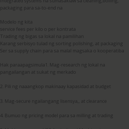
Integrated systems na sumasaklaw sa cleaning,boiling,
packaging para sa-to-end na
Modelo ng kita
service fees per kilo o per kontrata
Trading ng bigas sa lokal na pamilihan
Karang serbisyo tulad ng sorting polishing, at packaging
Ser sa supply chain para sa malal magsaka o kooperatiba
Hak paraapagsimula1. Mag-research ng lokal na
pangailangan at sukat ng merkado
2. Pili ng naaangkop makinaay kapasidad at budget
3. Mag-secure ngailangang lisensya,, at clearance
4. Bumuo ng pricing model para sa milling at trading