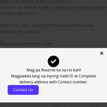
Mga uri ng makina at ang na aplikasyon
Compact rice mills sa maliliit na negosyo direktang serbisyo
sa mga magsasaka
Medium to high-capacity mills sa kooperatiba at mas
malaking throughput
Mag pa Reserve ka na rin bah!
Magpadala lang na inyong Valid ID at Complete
delivery address with Contact number.
Contact Us