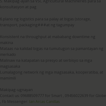
5. Makipag-ayan sa VSC Agricultural Machineries para sa
konsultasyon at pag
6.plano ng logistics para sa palay at bigas (storage,
transport, packaging###at ng tagumpay
Konsistent na throughput at mababang downtime ng
makina
Mataas na kalidad bigas na tumutugon sa pamantayan ng
merkado
Malinaw na katapatan sa presyo at serbisyo sa mga
magsasaka
Lumalagong network ng mga magsasaka, kooperatiba, at
mamimili
Makipag-ugnayan
Contact us: 09688509777 for Smart , 09456022639 for Globe
, Fb Messenger:
Ian Arcas Canillas