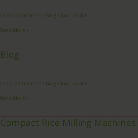
Shin
Nong
Leave a Comment
/
Blog
/
Ian Canillas
Dehydrator
Machine?
Read More »
Blog
Blog
Leave a Comment
/
Blog
/
Ian Canillas
Read More »
Compact Rice Milling Machines
Compact
Rice
Milling