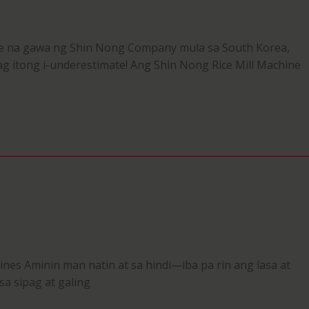
hine na gawa ng Shin Nong Company mula sa South Korea,
ag itong i-underestimate! Ang Shin Nong Rice Mill Machine
nes Aminin man natin at sa hindi—iba pa rin ang lasa at
sa sipag at galing