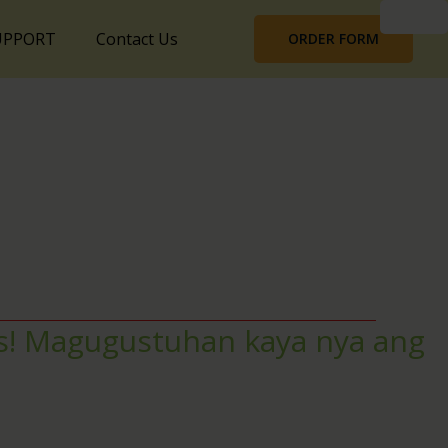
UPPORT
Contact Us
ORDER FORM
ss! Magugustuhan kaya nya ang