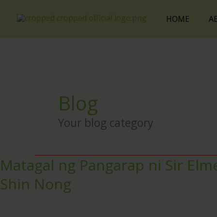
Skip
Cart
to
Total:
HOME
A
content
Blog
Your blog category
Matagal ng Pangarap ni Sir Elm
Matagal
ng
Shin Nong
Pangarap
ni
Sir