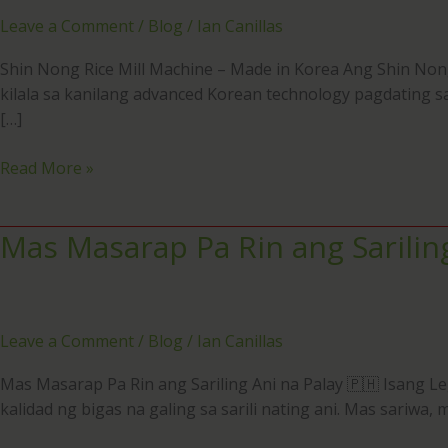
Elmer
Leave a Comment
/
Blog
/
Ian Canillas
John
ang
Shin Nong Rice Mill Machine – Made in Korea Ang Shin Nong
Rice
kilala sa kanilang advanced Korean technology pagdating sa
Milling
[…]
Business!
Magugustuhan
Read More »
kaya
nya
ang
Mas Masarap Pa Rin ang Sariling
Mas
Shin
Masarap
Nong
Pa
Rin
ang
Leave a Comment
/
Blog
/
Ian Canillas
Sariling
Mas Masarap Pa Rin ang Sariling Ani na Palay 🇵🇭 Isang Le
Ani
kalidad ng bigas na galing sa sarili nating ani. Mas sariwa
na
Palay