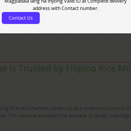
Magpadala lang na inyong Valid ID at Complete delivery
address with Contact number.
Contact Us
lagang panahon para sa mga magsasaka sa Pilipinas, ito a
lang buwan ng masigasig na pagtatanim at pag-aalaga, nar
 Is Trusted by Filipino Rice Mil
ong Rice Mill Machine stands out as a modern solution in t
. This machine embodies the pinnacle of design and engineer