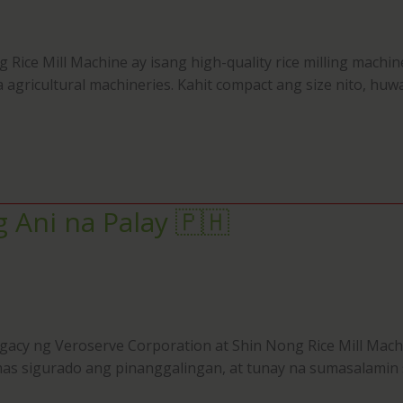
 Rice Mill Machine ay isang high-quality rice milling mac
 agricultural machineries. Kahit compact ang size nito, huw
 Ani na Palay 🇵🇭
gacy ng Veroserve Corporation at Shin Nong Rice Mill Machi
, mas sigurado ang pinanggalingan, at tunay na sumasalamin 