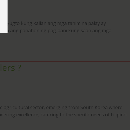
ng yugto kung kailan ang mga tanim na palay ay
ito na ang panahon ng pag-aani kung saan ang mga
lers ?
he agricultural sector, emerging from South Korea where
ing excellence, catering to the specific needs of Filipino