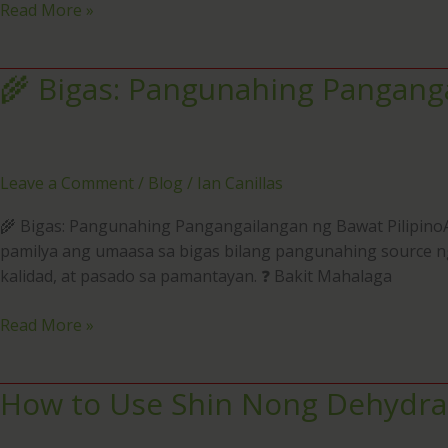
Read More »
🇵🇭
🌾 Bigas: Pangunahing Panganga
🌾
Bigas:
Pangunahing
Pangangailangan
ng
Leave a Comment
/
Blog
/
Ian Canillas
Bawat
🌾 Bigas: Pangunahing Pangangailangan ng Bawat PilipinoA
Pilipino
pamilya ang umaasa sa bigas bilang pangunahing source ng 
kalidad, at pasado sa pamantayan. ❓ Bakit Mahalaga
Read More »
How to Use Shin Nong Dehydra
How
to
Use